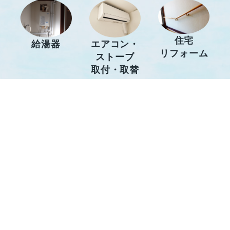
住宅
給湯器
エアコン・
リフォーム
ストーブ
取付・取替
水のトラブル解決
水漏れ
つまり
蛇口故障
など
凍結