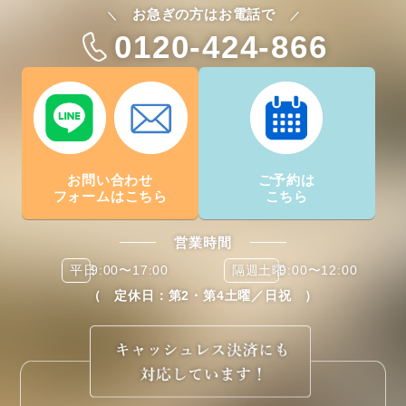
お急ぎの方はお電話で
＼
／
0120-424-866
お問い合わせ
ご予約は
フォームは
こちら
こちら
営業時間
平日
9:00〜17:00
隔週土曜
9:00〜12:00
（ 定休日：第2・第4土曜／日祝 ）